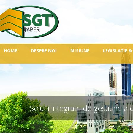
HOME
DESPRE NOI
MISIUNE
LEGISLATIE &
Solutii integrate de gestiune a 